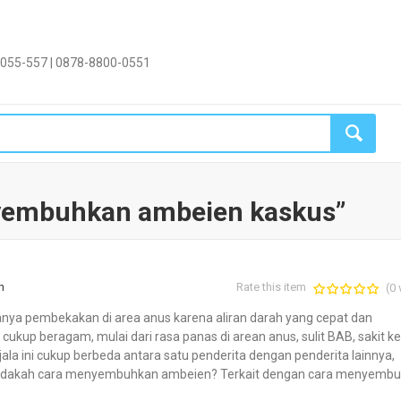
055-557 | 0878-8800-0551
nyembuhkan ambeien kaskus”
n
Rate this item
(0 
ya pembekakan di area anus karena aliran darah yang cepat dan
 cukup beragam, mulai dari rasa panas di arean anus, sulit BAB, sakit ke
la ini cukup berbeda antara satu penderita dengan penderita lainnya,
ntas adakah cara menyembuhkan ambeien? Terkait dengan cara menyemb