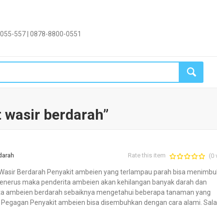
055-557 | 0878-8800-0551
 wasir berdarah”
darah
Rate this item
(0 
asir Berdarah Penyakit ambeien yang terlampau parah bisa menimbu
s menerus maka penderita ambeien akan kehilangan banyak darah dan
ita ambeien berdarah sebaiknya mengetahui beberapa tanaman yang
un Pegagan Penyakit ambeien bisa disembuhkan dengan cara alami. Sal