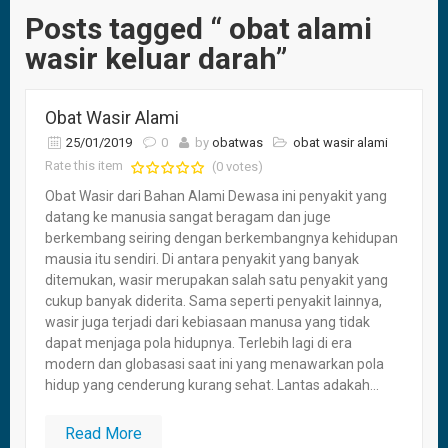
Posts tagged “ obat alami
wasir keluar darah”
Obat Wasir Alami
25/01/2019
0
by
obatwas
obat wasir alami
Rate this item
(0 votes)
Obat Wasir dari Bahan Alami Dewasa ini penyakit yang
datang ke manusia sangat beragam dan juge
berkembang seiring dengan berkembangnya kehidupan
mausia itu sendiri. Di antara penyakit yang banyak
ditemukan, wasir merupakan salah satu penyakit yang
cukup banyak diderita. Sama seperti penyakit lainnya,
wasir juga terjadi dari kebiasaan manusa yang tidak
dapat menjaga pola hidupnya. Terlebih lagi di era
modern dan globasasi saat ini yang menawarkan pola
hidup yang cenderung kurang sehat. Lantas adakah...
Read More